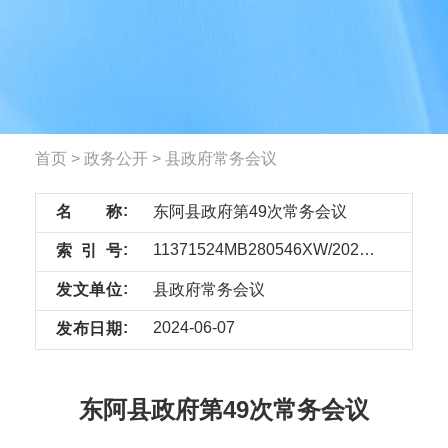
首页
>
政务公开
>
县政府常务会议
名
称
东阿县政府第49次常务会议
11371524MB280546XW/2024-45389686
索
引
号
发
文
单
位
县政府常务会议
2024-06-07
发
布
日
期
东阿县政府第49次常务会议