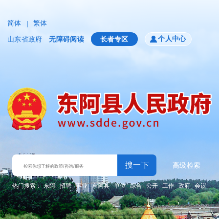
简体
繁体
|
个人中心
山东省政府
无障碍阅读
长者专区
搜一下
高级检索
热门搜索：
东阿
招聘
事业
东阿县
单位
综合
公开
工作
政府
会议